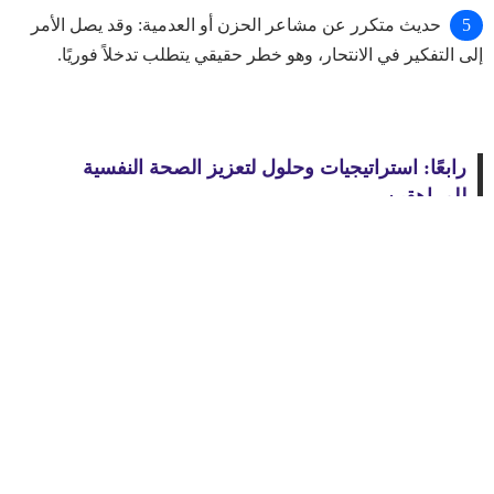
حديث متكرر عن مشاعر الحزن أو العدمية: وقد يصل الأمر
إلى التفكير في الانتحار، وهو خطر حقيقي يتطلب تدخلاً فوريًا.
رابعًا: استراتيجيات وحلول لتعزيز الصحة النفسية
للمراهقين
1. الاستماع الفعّال من الأهل
Back
يحتاج المراهق إلى شخص يستمع إليه دون مقاطعة أو إصدار أحكام.
إن شعوره بأنه مسموع يمكن أن يخفف من الضغط النفسي الذي
to
يعاني منه. الحوار المنتظم والمفتوح يعزز الثقة ويمنع تراكم
top
المشكلات.
utton
2. تعليمه مهارات إدارة التوتر
يمكن تعليم المراهق تقنيات مثل تمارين التنفس العميق، التأمل، أو