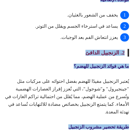
يخفف من الشعور بالغثيان.
يساعد في استرخاء الجسم ويقلل من التوتر.
يعزز انتعاش الفم بعد الوجبات.
2. الزنجبيل الدافئ
ما هي فوائد الزنجبيل للهضم؟
يُعتبر الزنجبيل مفيدًا للهضم بفضل احتوائه على مركبات مثل
"جينجيرول" و"شوجول"، التي تُعزز إفراز العصارات الهضمية
وتُسرع من عملية الهضم، مما يُقلل من احتمالية تراكم الغازات في
الأمعاء. كما يتمتع الزنجبيل بخصائص مضادة للالتهابات تُساعد في
تهدئة المعدة.
طريقة تحضير مشروب الزنجبيل