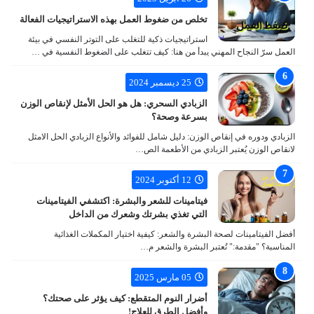
تخلص من ضغوط العمل بهذه الاستراتيجيات الفعالة
استراتيجيات ذكية للتغلب على التوتر النفسي في بيئة
العمل سرّ النجاح المهني يبدأ من هنا: كيف تتغلب على الضغوط النفسية في …
25 ديسمبر 2024
الزبادي السحري: هل هو الحل الأمثل لإنقاص الوزن
بسرعة وصحة؟
الزبادي ودوره في إنقاص الوزن: دليل شامل للفوائد والأنواع الزبادي الحل الامثل
لانقاص الوزن يُعتبر الزبادي من الأطعمة الص…
12 أكتوبر 2024
فيتامينات للشعر والبشرة: اكتشفي الفيتامينات
التي تغذي بشرتك وشعرك من الداخل
أفضل الفيتامينات لصحة البشرة والشعر: كيفية اختيار المكملات الغذائية
المناسبة؟ "مقدمة:" تُعتبر البشرة والشعر م…
05 مارس 2025
أضرار النوم المتقطع: كيف يؤثر على صحتك؟
وأفضل الطرق للعلاج!