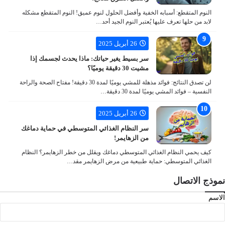
النوم المتقطع: أسبابه الخفية وأفضل الحلول لنوم عميق! النوم المتقطع مشكله
لابد من حلها تعرف عليها يُعتبر النوم الجيد أحد…
26 أبريل 2025
سر بسيط يغير حياتك: ماذا يحدث لجسمك إذا
مشيت 30 دقيقة يوميًا؟
لن تصدق النتائج: فوائد مذهلة للمشي يوميًا لمدة 30 دقيقة! مفتاح الصحة والراحة
النفسية – فوائد المشي يوميًا لمدة 30 دقيقة…
26 أبريل 2025
سر النظام الغذائي المتوسطي في حماية دماغك
من الزهايمر!
كيف يحمي النظام الغذائي المتوسطي دماغك ويقلل من خطر الزهايمر؟ النظام
الغذائي المتوسطي: حماية طبيعية من مرض الزهايمر مقد…
نموذج الاتصال
الاسم