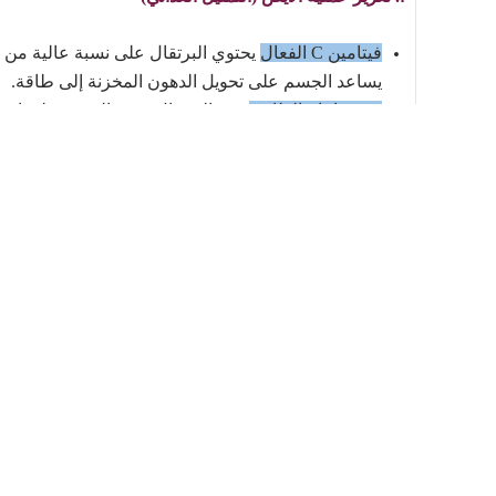
فيتامين C الفعال
يساعد الجسم على تحويل الدهون المخزنة إلى طاقة.
تحفيز إنتاج الطاقة
يعزز البرتقال قدرة الجسم على استخ
زيادة معدل الحرق أثناء التمارين الرياضية
تناول البرتقا
كمية الدهون المحروقة.
ب. تنظيم مستويات السكر في الدم
تأثير الألياف الغذائية
البرتقال غني بالألياف التي تبطئ
الأنسولين.
تقليل تخزين الدهون
عندما تكون مستويات الأنسولين 
البطن.
تحكم أفضل بالجوع
يمنح البرتقال شعورًا بالشبع لفترة 
إلى دهون.
ج. تعزيز عملية حرق الدهون من خلال مضادات الأكسدة