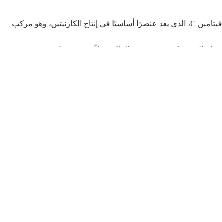
يحتوي البرتقال على نسبة عالية من فيتامين C، الذي يعد عنصرًا أساسيًا في إنتاج الكارنيتين، وهو مركب
دام الدهون كمصدر رئيسي للطاقة بدلاً من تخزينها.
ل قبل ممارسة التمارين الرياضية يساعد في تحسين الأداء وزيادة
 امتصاص السكر في الدم، مما يمنع الارتفاع المفاجئ في مستويات
مستقرة، يصبح الجسم أقل عرضة لتخزين الدهون، خاصة في منطقة
أطول، مما يقلل من تناول السعرات الحرارية الزائدة التي قد تتحول