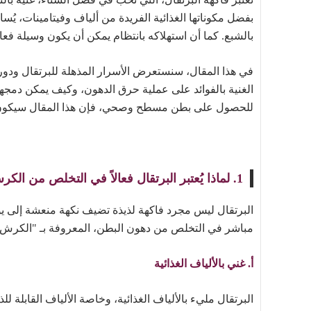
بفضل مكوناتها الغذائية الفريدة من ألياف وفيتامينات، يُ
بالشبع. كما أن استهلاكه بانتظام يمكن أن يكون وسيلة ف
في هذا المقال، سنستعرض الأسرار المذهلة للبرتقال ودور
الغنية بالفوائد على عملية حرق الدهون، وكيف يمكن دمجها
للحصول على بطن مسطح وصحي، فإن هذا المقال سيكون دل
1. لماذا يُعتبر البرتقال فعالاً في التخلص من الكرش؟
البرتقال ليس مجرد فاكهة لذيذة تضيف نكهة منعشة إلى ي
مباشر في التخلص من دهون البطن، المعروفة بـ "الكرش". إ
أ. غني بالألياف الغذائية
البرتقال مليء بالألياف الغذائية، وخاصة الألياف القابلة ل