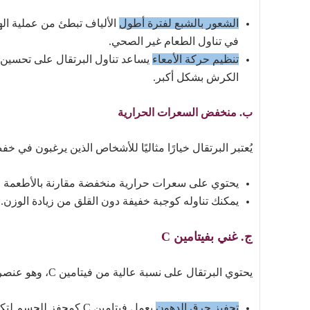
الشعور بالشبع لفترة أطول
الألياف تبطئ من عملية اله
في تناول الطعام غير الصحي.
تنظيم حركة الأمعاء
يساعد تناول البرتقال على تحسين ح
الكرش بشكل أكبر.
ب. منخفض السعرات الحرارية
يُعتبر البرتقال خيارًا مثاليًا للأشخاص الذين يرغبون في 
يحتوي على سعرات حرارية منخفضة مقارنة بالأطعمة ا
يمكنك تناوله كوجبة خفيفة دون القلق من زيادة الوزن.
ج. غني بفيتامين C
يحتوي البرتقال على نسبة عالية من فيتامين C، وهو عنصر أساسي في حرق الدهون وتحسين التمثيل الغذائي.
تحفيز حرق الدهون
يعمل فيتامين C كمحفز للجسم لتكسير الدهون بشكل أسرع، خاصة أثناء التمارين الرياضية.