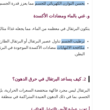
يحسن التوازن الكهربائي للجسم
مما يعزز قدرة الجسم 
و. غني بالماء ومضادات الأكسدة
يتكون البرتقال في معظمه من الماء، مما يجعله غذاءً مثالي
ترطيب الجسم
تناول عصير البرتقال أو البرتقال الط
مكافحة الالتهابات
مضادات الأكسدة الموجودة في البرتق
البطن.
2. كيف يساعد البرتقال في حرق الدهون؟
البرتقال ليس مجرد فاكهة منخفضة السعرات الحرارية، بل 
الجسم، بما في ذلك الدهون العنيدة المتراكمة في منطقة ا
أ. تعزيز عملية الأيض (التمثيل الغذائي)