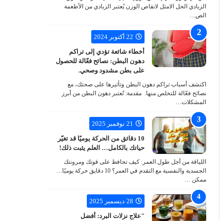
الزبادي الحل الامثل لانقاص الوزن يُعتبر الزبادي من الأطعمة
الص…
22 أكتوبر 2024
أخطاء شائعة تؤدي إلى تراكم
دهون البطن: نصائح فعّالة للحصول
على بطن مشدود وصحي.
اكتشف أسباب تراكم دهون البطن وتأثيرها على صحتك، مع
نصائح فعّالة للتخلص منها. مقدمة: تُعتبر دهون البطن من أبرز
المشكلات…
21 نوفمبر 2025
10 دقائق من الحركة يوميًا قد تغيّر
حياتك بالكامل… العلم يثبت ذلك!
اللياقة من أجل طول العمر: كيف تحافظ على قوتك ومرونتك
الجسدية والنفسية مع التقدم في العمر؟ 10 دقايق حركة يوميًا…
ممكن …
28 ديسمبر 2025
"علاج نزلات البرد: أفضل