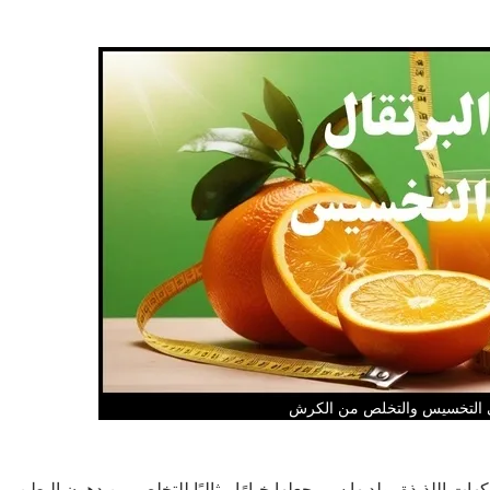
ي التخسيس والتخلص من الكرش
كهات اللذيذة، ولديها سر يجعلها خيارًا مثاليًا للتخلص من دهون البطن.